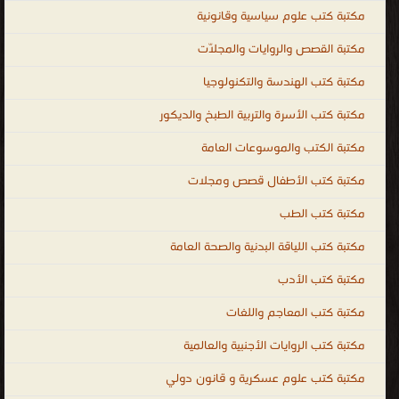
كتب النجاح وتطوير الذات
قراءة و تحميل كتب في كتب التزكية والأخلاق مجانا
[ 209 كتاب/كتب ]