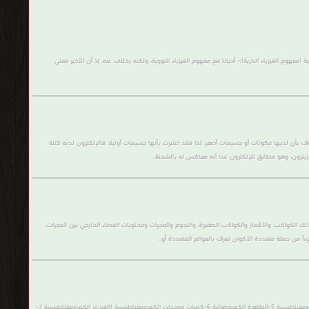
(مفهوم الفيزياء الذرية):- أحياناً مع مفهوم الفيزياء النووية، ولكنه يختلف عنه، إذ أن الأخير معني
 بأن لديها مكونات أو جسيمات أصغر، لذا فقد اعتبرت بأنها جسيمات أولية. فالإلكترون لديه كتلة
ن، الكون أو الفضاء الكوني Universe هو مجمل الزمكان المستمر الذي نعيش به بما في ذلك الكواكب، والأقمار والكواكب الصغيرة، والنجوم والمجرات ومحتويات الفضاء الخارجي بين المجرات،
ً من جملة متعددة الأكوان تعرف بالعوالم المتعددة أو..
(مكتبة كتب الفزياء الكهرومغناطيسية):- يجود جميع الكتب التى تخص فزياء الكهرومغناطيسية وتحتوى على : 1-تاريخ الكهرومغناطيسية -2القوة الكهرومغناطيسية 3-المغناطيس الكهربائي 4-الكهرومغناطيسية 5-الظاهرة الكهروضوئية 6-كميات ووحدات الكهرومغناطيسية (الفيزياء الكهرومغناطيسية ):-