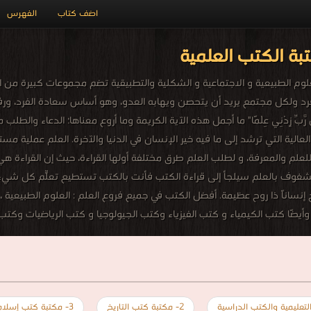
اضف كتاب
الفهرس
ة الكتب العلمية
وم الطبيعية و الاجتماعية و الشكلية والتطبيقية تضم مجموعات كبيرة من ال
د ولكل مجتمع يريد أن يتحصن ويهابه العدو، وهو أساس سعادة الفرد، ورفا
زِدْنِي عِلْمًا" ما أجمل هذه الآية الكريمة وما أروع معناها؛ الدعاء والطلب من الله
 العالية التي ترشد إلى ما فيه خير الإنسان في الدنيا والآخرة. العلم عملية م
لم والمعرفة، و لطلب العلم طرق مختلفة أولها القراءة، حيث إن القراءة هي الب
لشغوف بالعلم سيلجأ إلى قراءة الكتب فأنت بالكتب تستطيع تعلّم كل شيءٍ 
نساناً ذا روح عظيمة. أفضل الكتب في جميع فروع العلم : العلوم الطبيعية ، ا
، وأيضًا كتب الكيمياء و كتب الفيزياء وكتب الجيولوجيا و كتب الرياضيات وكت
2- مكتبة كتب التاريخ
3- مكتبة كتب إسلامية