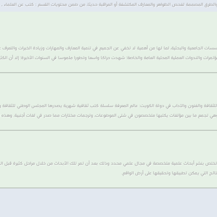
 والطرق المصممة لفحص الظواهر والمعارف المكتشفة أو المراقبة حديثا، من ضمن محتويات القسم : كتب عن العلماء‏ , كتب
ؤسسات الجامعية والبحثية، لما لها من أهمية لا تخفي عن الجميع في تنمية المعارف والمهارات وزيادة الخبرات والتعرف
لمؤتمرات والندوات العملية المحلية العامة والخاصة؛ شهدت حراكا واسعا وتطورا ملموسا في السنوات الأخيرة؛ إلا أن الكثير
 وهي تجمع ما بين مؤلفات يكتبها متخصصون في شتى الموضوعات، وترجمات مختارات مما صدر في لغات أجنبية. وهذه السل
ة تختص بنشر أبحاث علمية متخصصة في مجال علمي محدد وذلك بعد أن تمر تلك الأبحاث من خلال مراحل كثيرة قبل ال
نتائج التي يمكن تطبيقها وتحقيقها على أرض الواقع.