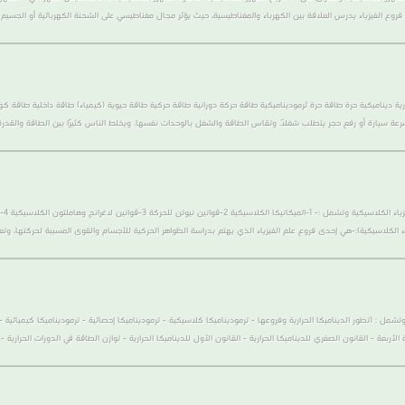
فروع الفيزياء يدرس العلاقة بين الكهرباء والمغناطيسية، حيث يؤثر مجال مغناطيسي على الشحنة الكهربائية أو الجسيم 
ة ديناميكية حرة طاقة حرة ثرموديناميكية طاقة حركة دورانية طاقة حركية طاقة حيوية (كيمياء) طاقة داخلية طاقة كه
يادة سرعة سيارة أو رفع حجر يتطلب شغلاً. وتقاس الطاقة والشغل بالوحدات نفسها. ويخلط الناس كثيرًا بين الطاقة والقدر
ل : (تطور الديناميكا الحرارية وفروعها - ترموديناميكا كلاسيكية - ترموديناميكا إحصائية - ترموديناميكا كيميائية - ال
 الأربعة - القانون الصفري للديناميكا الحرارية - القانون الأول للديناميكا الحرارية - توازن الطاقة في الدورات الحرارية - ا