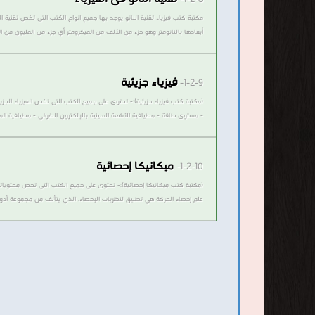
مكتبة كتب فيزياء تقنية النانو يوجد بها جميع انواع الكتب التى تخص تقنية الن
أبعادها بالنانومتر وهو جزء من الألف من الميكرومتر أي جزء من المليون من الميليمتر. عادة تتعامل تقنية النانو مع قياسات بين 1 إلى
فيزياء جزيئية
1-2-9-
(مكتبة كتب فيزياء جزيئية):- تحتوى على جميع الكتب التى تخص الفيزياء الجز
- مستوى طاقة - مطيافية الأشعة السينية بالإلكترون الضوئي - مطيافية الميكرو
ميكانيكا إحصائية
1-2-10-
علم إحصاء الحركة هي تطبيق لنظريات الإحصاء، الذي يتألف من مجموعة أدوات