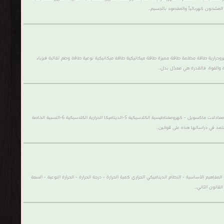
المشحون كهربائياً والمقصود بالجسيم..
روحرارية طاقة مظلمة طاقة مميزة طاقة ميكانيكية طاقة ميكانيكية نوعية طاقة وضع ثقالية فيزياء
ة والقوة. فالقدرة هي معدّل بذل..
(مكتبة كتب فيزياء كلاسيكية):- تحتوى على جميع الكتب التى تخص علم الفيزياء الكلاسيكية وتشمل :- 1-الميكانيكا الكلاسيكية 2-قوانين نيوتن للحركة 3-قوانين لاغرانج وهاملتون الكلاسيكية 4-معادلات ماكسويل - كهرومغناطيسية الكلاسيكية 5-الديناميكا الحرارية الكلاسيكية 6-النسبية الخاصة
مفاهيم الأساسية - النظام الديناميكي الحراري كمية الحرارة - درجة الحرارة - الحرارة النوعية - السعة
لقانون الثاني..