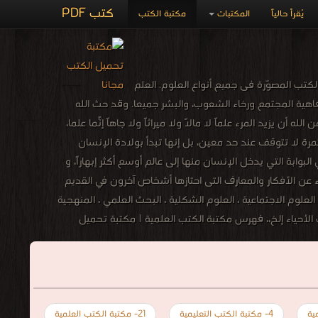
كتب PDF
يُقرأ حالياً
المكتبات
مكتبة الكتب
كتب المصوّرة فى جميع أنواع العلوم. العلم
هية المجتمع ورخاء الشعوب، والبشر جميعا. وقد حث الله
 أن يزيد المرء علماً لا مالاً ولا ميراثاً ولا جاهاً إنّما علماً،
ستمرة لا تتوقف عند حد معين، بل إنها تبدأ بولادة الإنسان
وابة التي يدخل الإنسان منها إلى عالم أوسع أكثر إبهاراً، و
عن الأفكار والمعارف التى احتازها أشخاص آخرون في القديم
لعلوم الاجتماعية ، العلوم الشكلية ، البحث العلمي ، المنهجية
ب الأحياء إلخ،، فهرس مكتبة الكتب العلمية | مكتبة تحميل
4- مكتبة الكتب التعليمية
21- مكتبة الكتب العلمية