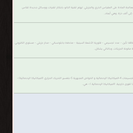
سة معالجة المادة على المقياس الذري والجزيئي. تهتم تقنية النانو بابتكار تقنيات ووسائل جديدة تقاس
ن - طاقة تأين - عدد تجسيمي - فلورية الأشعة السينية - مخطط جابلونسكي - مدار جزيئي - مستوى الكتروني
 مكونة الجزيئات. وبالتالي يشكل..
(مكتبة كتب ميكانيكا إحصائية):- تحتوى على جميع الكتب التى تخص محتوياتها وتشمل: 1-تطبيق لنظريات الإحصاء 2-رياضية للتعامل مع التجمعات الضخمة 3- مجال الميكانيكا الذي يهتم بحركة الجسيمات 4-الميكانيكا الإحصائية و الخواص المجهرية 5-بتفسير التحريك الحراري (الميكانيكا الإحصائية):-
ى خارجية. (الميكانيكا الإحصائية ):- هي..