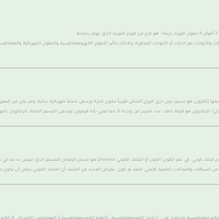
(مكتبة كتب فيزياء ذرية) يوجد بها جميع الكتب التى تشملها 1-طاقه 2-حركة 3-أمواج 4-حقول (فيزياء ذرية):- هو فرع من فروع الفيزياء الذي يهتم بدراسة
رات والأيونات مع الذرات أو الأيونات المجاورة، وكذلك بتأثير الأمواج الكهرومغناطيسية والحقول الكهربائية والمغناطيسية 
شملها إلكترون: هو جسيم دون ذري كروي الشكل تقريباً مكون للذرة ويحمل شحنة كهربائية سالبة. ولم يكن من المعروف
مكتبة كتب الكون والفضاء تحتوى على جميع الكتب التى تخصهم بشتى الفروع فضاء كوني: في علم الكو
من السياقات والمجالات العلمية كلمتي: فضاء أو كون. يفترض العديد من العلماء أن الفضاء الكوني يمكن أن يكون جزءا