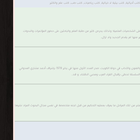
 أحيائية,‏ كتب بيئية لا خيالية,‏ كتب رياضيات,‏ كتب طب‏, كتب علم والكثير
 على الشخصيات العلمية؛ ولذلك يحرص كثير من طلبة العلم والباحثين على حضور المؤتمرات والندوات
 منها لم يقدم الجديد ولا تزال..
يشمل هذا القسم أعداد سلسلة عالم المعرفة التي يصدرها المجلس الوطني للثقافة والفنون والآداب في دولة الكويت: عالم المعرفة سلسلة كتب ثقافية شهرية يصدرها المجلس الوطني للثقافة والفنون والآداب في دولة الكويت. صدر العدد الأول منها في يناير 1978 بإشراف أحمد مشاري العدواني
سلة تحظى بإقبال القراء العرب ومحبي الاقتناء. و قد..
نشر من تلك المراحل ما يعرف بعمليه التحكيم من قبل لجنه متخصصة في نفس مجال البحوث المراد نشرها