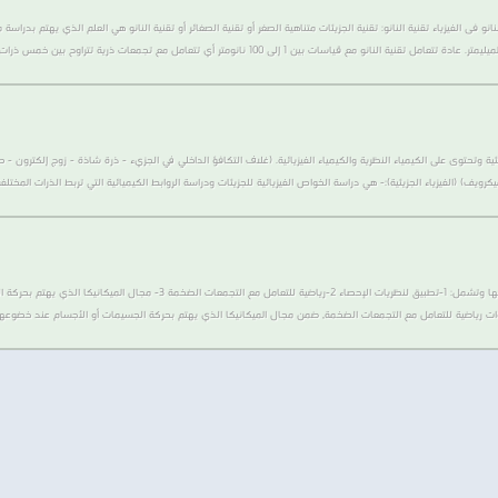
انو فى الفيزياء تقنية النانو: تقنية الجزيئات متناهية الصغر أو تقنية الصغائر أو تقنية النانو هي العلم الذي يهتم بدرا
 100 نانومتر أي تتعامل مع تجمعات ذرية تتراوح بين خمس ذرات إلى ألف ذرة. وهي أبعاد..
يئية وتحتوى على الكيمياء النظرية والكيمياء الفيزيائية. (غلاف التكافؤ الداخلي في الجزيء - ذرة شاذة - زوج إلكترو
يف) (الفيزياء الجزيئية):- هي دراسة الخواص الفيزيائية للجزيئات ودراسة الروابط الكيميائية التي تربط الذرات المختلفة
 رياضية للتعامل مع التجمعات الضخمة, ضمن مجال الميكانيكا الذي يهتم بحركة الجسيمات أو الأجسام عند خضوعها لقو