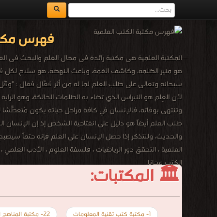
فهرس مكتب
المكتبة العلمية هى مكتبة رائدة فى مجال العلم والبحث فى العل
هو منير الظلمة، وكاشف الغمة، وباعث النهضة، هو سلاح لكل فر
سبحانه وتعالى على طلب العلم لما له من أثر فعّال فقال : "وَقُل رَّبِّ 
لأن العِلم هو النبراس الذي تضاء به الظلمات الحالكة، وهو الراية
وتنتهي بوفاته، فالإنسان في كافة مراحل حياته يكون مُتعطّشاً للع
طلب العلم أيضاً هو دليل على انفتاحية الشخص إذ إن الإنسان ا
والحديث، ولنتذكر إذا حصل الإنسان على العلم فإنه حتماً سيصبح إ
العلمية ، التحقق دور الرياضيات ، فلسفة العلوم ، الأدب العلمي 
الكتب مجانا.
🏛 المكتبات:
1- مكتبة كتب تقنية المعلومات
22- مكتبة المناهج التعليمية والكتب الدراسية