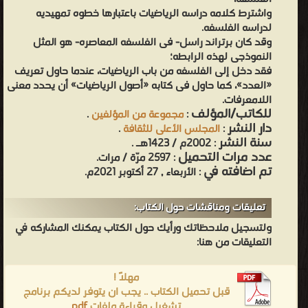
واشترط كلامه دراسه الرياضيات باعتبارها خطوه تمهيديه
لدراسه الفلسفه.
وقد كان برتراند راسل- فى الفلسفه المعاصره- هو المثل
النموذجى لهذه الرابطه؛
فقد دخل إلى الفلسفه من باب الرياضيات، عندما حاول تعريف
«العدد»، كما حاول فى كتابه «أصول الرياضيات» أن يحدد معنى
اللامعرفات.
للكاتب/المؤلف
:
مجموعة من المؤلفين
.
دار النشر
:
المجلس الأعلى للثقافة
.
سنة النشر
: 2002م / 1423هـ .
عدد مرات التحميل
: 2597 مرّة / مرات.
تم اضافته في
: الأربعاء , 27 أكتوبر 2021م.
تعليقات ومناقشات حول الكتاب:
ولتسجيل ملاحظاتك ورأيك حول الكتاب يمكنك المشاركه في
التعليقات من هنا:
مهلاً !
قبل تحميل الكتاب .. يجب ان يتوفر لديكم برنامج
تشغيل وقراءة ملفات
pdf