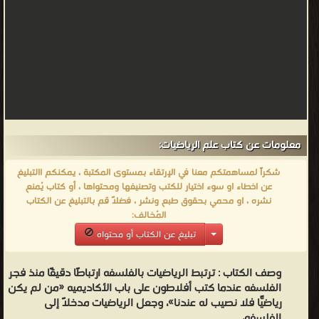
معلومات عن كتاب علم الرياضيات:
شكراً لمساهمتكم معنا في الإرتقاء بمستوى المكتبة ، يمكنكم االتبليغ
عن اخطاء او سوء اختيار للكتب وتصنيفها ومحتواها ، أو كتاب يُمنع
نشره ، او محمي بحقوق طبع ونشر ، فضلاً قم بالتبليغ عن الكتاب
المُخالف:
تبليغ عن الكتاب أو محتواه
وصف الكتاب :
ترتبط الرياضيات بالفلسفه ارتباطًا دقيقًا منذ فجر
الفلسفه عندما كتب أفلاطون على باب الأكاديميه «من لم يكن
رياضيًّا فلا نصيب له عندنا»، وجعل الرياضيات مدخلاً إلى
الفلسفه،