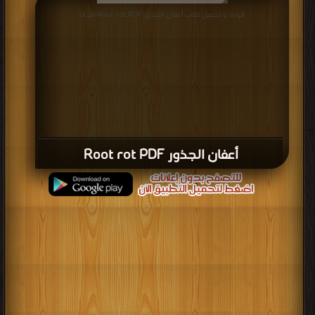
قراءة و تحميل كتاب أعفان الجذور Root rot PDF مجانا
أعفان الجذور Root rot PDF