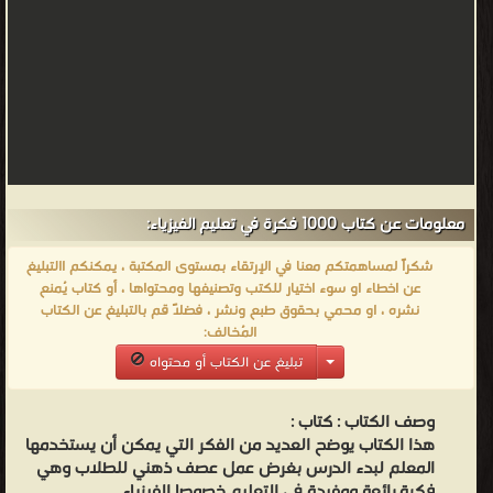
معلومات عن كتاب 1000 فكرة في تعليم الفيزياء:
شكراً لمساهمتكم معنا في الإرتقاء بمستوى المكتبة ، يمكنكم االتبليغ
عن اخطاء او سوء اختيار للكتب وتصنيفها ومحتواها ، أو كتاب يُمنع
نشره ، او محمي بحقوق طبع ونشر ، فضلاً قم بالتبليغ عن الكتاب
المُخالف:
تبليغ عن الكتاب أو محتواه
وصف الكتاب :
كتاب :
هذا الكتاب يوضح العديد من الفكر التي يمكن أن يستخدمها
المعلم لبدء الدرس بغرض عمل عصف ذهني للطلاب وهي
فكرة رائعة ومفيدة في التعليم خصوصا الفيزياء .