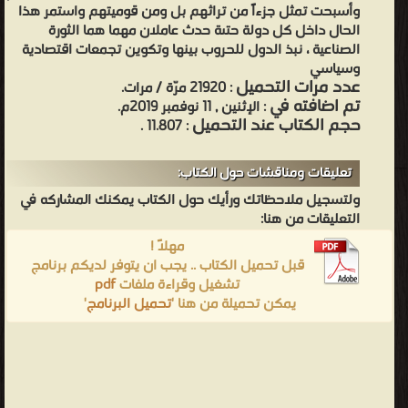
وأسبحت تمثل جزءاً من تراثهم بل ومن قوميتهم واستمر هذا
الحال داخل كل دولة حتىة حدث عاملان مهما هما الثورة
الصناعية ، نبذ الدول للحروب بينها وتكوين تجمعات اقتصادية
وسياسي
عدد مرات التحميل
: 21920 مرّة / مرات.
تم اضافته في
: الإثنين , 11 نوفمبر 2019م.
حجم الكتاب عند التحميل
: 11.807 .
تعليقات ومناقشات حول الكتاب:
ولتسجيل ملاحظاتك ورأيك حول الكتاب يمكنك المشاركه في
التعليقات من هنا:
مهلاً !
قبل تحميل الكتاب .. يجب ان يتوفر لديكم برنامج
تشغيل وقراءة ملفات
pdf
يمكن تحميلة من هنا '
تحميل البرنامج
'