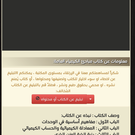
معلومات عن كتاب مبادئ الكيمياء العامة:
شكراً لمساهمتكم معنا في الإرتقاء بمستوى المكتبة ، يمكنكم االتبليغ
عن اخطاء او سوء اختيار للكتب وتصنيفها ومحتواها ، أو كتاب يُمنع
نشره ، او محمي بحقوق طبع ونشر ، فضلاً قم بالتبليغ عن الكتاب
المُخالف:
تبليغ عن الكتاب أو محتواه
وصف الكتاب :
نبذه عن الكتاب:
الباب الأول : مفاهيم أساسية في الوحدات
الباب الثاني : المعادلة الكيميائية والحساب الكيميائي
الباب الثالث : بنية الذرة الوزن الذري