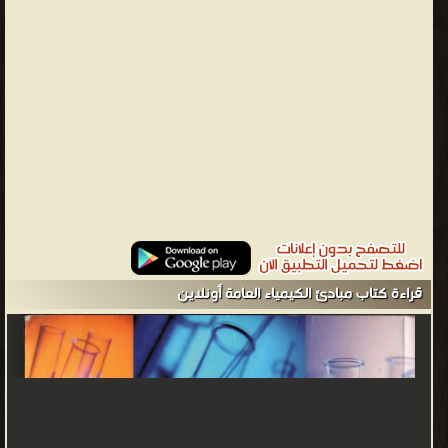
القياس: الطول، الكتلة، الحجم، درجة الحرارة، الطاقة هي وحدات اختيارية
بدأت بشخص أو مجموعة أشخاص حيث استبدل هؤلاء الأشخاص طول
الشبر وقدم الإنسان وذراعه للقياس بوحدات أخرى واتفقوا عليها وأعلنوا
هذه الوحدات لهذه الكميات الطبيعية داخل مجتمعاتهم وأسبحت تمثل
جزءاً من تراثهم بل ومن قوميتهم واستمر هذا الحال داخل كل دولة حتىة
حدث عاملان مهما هما الثورة الصناعية ، نبذ الدول للحروب بينها وتكوين
تجمعات اقتصادية وسياسي
د. محي الدين البكوش - ❰ له مجموعة من الإنجازات والمؤلفات أبرزها ❞
مبادئ الكيمياء العامة ❝ ❱
من كتب علم الكيمياء - مكتبة الكتب العلمية.
قراءة كتاب مبادئ الكيمياء العامة أونلاين