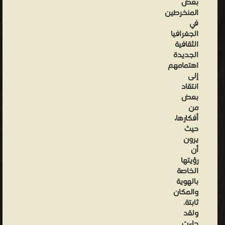
بعض
المنخرطين
في
الجغرافيا
الثقافية
الجديدة
اهتمامهم
إلى
انتقاد
بعض
من
أفكارها،
حيث
يرون
أن
رؤيتها
الخاصة
بالهوية
والمكان
ثابتة.
ولقد
جاءت