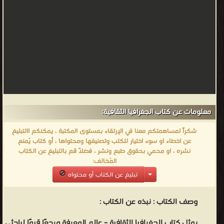
والمجتمعات
لا
تنشأ
فقط
من
داخل
المحيط
الخاص
بها،
معلومات عن كتاب الجغرافيا الثقافية:
ولكن
شكراً لمساهمتكم معنا في الإرتقاء بمستوى المكتبة ، يمكنكم االتبليغ
تتشكل
عن اخطاء او سوء اختيار للكتب وتصنيفها ومحتواها ، أو كتاب يُمنع
تبعًا
نشره ، او محمي بحقوق طبع ونشر ، فضلاً قم بالتبليغ عن الكتاب
المُخالف:
لها أيضًا. وهذا التفاعل بين المشهد "الطبيعي" والإنسان يخلق "المشهد
تبليغ عن الكتاب أو محتواه
الثقافي". كان عمل سوير البحث النوعي ووصفيًا، وتم تجاوزه في
الثلاثينيات من خلال الجغرافيا الإقليمية لـريتشارد هارتشورن (Richard
وصف الكتاب :
نبذه عن الكتاب :
Hartshorne) وبعدها من خلال الثورة الكمية. ولقد تم تهميش الجغرافيا
الثقافية بشكل عام، بالرغم من أن بعض الكتّاب مثل ديفيد لوينثال
يمثل كتاب الجغرافيا الثقافية – عالم المعرفة مرجعًا قيمًا لباحثي