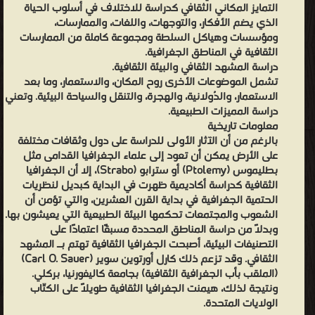
التمايز المكاني الثقافي كدراسة للاختلاف في أسلوب الحياة
حوّل
الذي يضم الأفكار، والتوجهات، واللغات، والممارسات،
بعض
ومؤسسات وهياكل السلطة ومجموعة كاملة من الممارسات
الثقافية في المناطق الجغرافية.
المنخرطين
دراسة المشهد الثقافي والبيئة الثقافية.
في
تشمل الموضوعات الأخرى روح المكان، والاستعمار، وما بعد
الجغرافيا
الاستعمار، والدُولانية، والهجرة، والتنقل والسياحة البيئية. وتعني
دراسة المميزات الطبيعية.
الثقافية
معلومات تاريخية
الجديدة
بالرغم من أن الآثار الأولى للدراسة على دول وثقافات مختلفة
اهتمامهم
على الأرض يمكن أن تعود إلى علماء الجغرافيا القدامى مثل
إلى
بطليموس (Ptolemy) أو سترابو (Strabo)، إلا أن الجغرافيا
الثقافية كدراسة أكاديمية ظهرت في البداية كبديل لنظريات
انتقاد
الحتمية الجغرافية في بداية القرن العشرين، والتي تؤمن أن
بعض
الشعوب والمجتمعات تحكمها البيئة الطبيعية التي يعيشون بها.
من
وبدلاً من دراسة المناطق المحددة مسبقًا اعتمادًا على
التصنيفات البيئية، أصبحت الجغرافيا الثقافية تهتم بـ المشهد
أفكارها،
الثقافي. وقد تزعم ذلك كارل أورتوين سوير (Carl O. Sauer)
حيث
(الملقب بأب الجغرافية الثقافية) بجامعة كاليفورنيا، بركلي.
يرون
ونتيجة لذلك، هيمنت الجغرافيا الثقافية طويلاً على الكتّاب
أن
الولايات المتحدة.