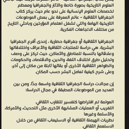
(David Lowenthal) استمروا في العمل على مفهوم المشهد الثقافي. في
العلوم التاريخية بصورة خاصة والآثار والجغرافيا ومعظم
تخصصات العلوم الإنسانية على نحو عام حيث يركز كتاب
السبعينيات، تسبب انتقاد فلسفة الوضعية في الجغرافيا في أن ينظر
الجغرافيا الثقافية – عالم المعرفة على بعض الموضوعات
علماء الجغرافيا لما وراء الجغرافيا الكمية من أجل أفكارها. وكانت إحدى
التاريخية الهامة والتي تشغل اهتمام المؤرخين وباحثي التاريخ
هذه المجالات المعاد تقييمها هي الجغرافيا الثقافية أيضًا. ومع ذلك، كما
من مختلف الاتجاهات الفكرية.
هو الحال في العديد من الأفرع
الجغرافيا الثقافية أو جغرافية حضارية ، إحدى أفرع الجغرافيا
الجغرافيّة، تبقى الجغرافيا الثقافية بعد الوضعية تلعب دورًا هامًا.
البشرية. هي دراسة للمنتجات الثقافية والأعراف واختلافاتها
"الجغرافيا الثقافية الجديدة" ظهرت منذ الثمانينيات جغرافيا ثقافية جديدة
وعلاقاتها بالنسبة للمناطق والأماكن. حيث تركز على وصف
تستخدم مجموعة مختلفة من التقاليد النظرية، من بينها النماذج
وتحليل طرق اختلاف اللغة، والدين، والاقتصاد، والحكومات
والظواهر الثقافية الأخرى أو بقائها ثابتة من مكان إلى آخر،
الاقتصادية السياسية الماركسية، ونظرية الأنثوية، ونظرية ما بعد
وعلى شرح كيفية تعامل البشر حسب المكان.
الاستعمار، وما بعد البنيوية والتحليل النفسي. مع استخدام نظريات
ميشيل فوكو (Michel Foucault) والأدائية في الأوساط الأكاديمية
إن مجالات دراسة الجغرافيا الثقافية واسعة جدًا. ومن بين
الغربية، والمزيد من التأثيرات المتنوعة لـ ما بعد الاستعمار، كان هناك
العديد من الموضوعات المطبقة في مجال الدراسة:
جهدا منسقًا التفكيكية الثقافية لإظهار علاقات القوة المختلفة. وكانت
العولمة تم افتراضها كتفسير للتقارب الثقافي.
إحدى مجالات الاهتمام الخاصة هي سياسة الهوية وبناء الهوية. تشمل
التغريب أو العمليات المشابهة الأخرى مثل التحديث، والأمركة،
بعض أمثلة مجالات الدراسة ما يلي: الجغرافيا الأنثوية جغرافيا الأطفال
والأسلمة وغيرها
نظريات الهيمنة الثقافية أو الاستيعاب الثقافي من خلال
بعض أجزاء الجغرافيا السياحية الجغرافيا السلوكية الجنس والمكان بعض
الاستعمار الثقافي.
التطورات الحديثة في الجغرافيا السياسية الجغرافيا الموسيقية لقد