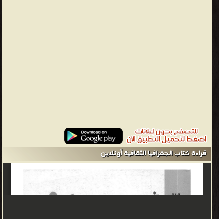
الموضوعات المطبقة في مجال الدراسة: العولمة تم افتراضها كتفسير
للتقارب الثقافي. التغريب أو العمليات المشابهة الأخرى مثل التحديث،
والأمركة، والأسلمة وغيرها نظريات الهيمنة الثقافية أو الاستيعاب
الثقافي من خلال الاستعمار الثقافي. التمايز المكاني الثقافي كدراسة
للاختلاف في أسلوب الحياة الذي يضم الأفكار، والتوجهات، واللغات،
والممارسات، ومؤسسات وهياكل السلطة ومجموعة كاملة من
الممارسات الثقافية في المناطق الجغرافية. دراسة المشهد الثقافي والبيئة
الثقافية. تشمل الموضوعات الأخرى روح المكان، والاستعمار، وما بعد
الاستعمار، والدُولانية، والهجرة، والتنقل والسياحة البيئية. وتعني دراسة
المميزات الطبيعية. معلومات تاريخية بالرغم من أن الآثار الأولى للدراسة
على دول وثقافات مختلفة على الأرض يمكن أن تعود إلى علماء الجغرافيا
القدامى مثل بطليموس (Ptolemy) أو سترابو (Strabo)، إلا أن الجغرافيا
قراءة كتاب الجغرافيا الثقافية أونلاين
الثقافية كدراسة أكاديمية ظهرت في البداية كبديل لنظريات الحتمية
الجغرافية في بداية القرن العشرين، والتي تؤمن أن الشعوب والمجتمعات
تحكمها البيئة الطبيعية التي يعيشون بها. وبدلاً من دراسة المناطق
المحددة مسبقًا اعتمادًا على التصنيفات البيئية، أصبحت الجغرافيا الثقافية
تهتم بـ المشهد الثقافي. وقد تزعم ذلك كارل أورتوين سوير (Carl O.