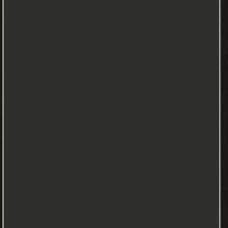
Sauer) (الملقب بأب الجغرافية الثقافية) بجامعة كاليفورنيا، بركلي.
ونتيجة لذلك، هيمنت الجغرافيا الثقافية طويلاً على الكتّاب الولايات
المتحدة.
عرّف
سوير
المشهد
الثقافي
بأنه
الوحدة
المحددة
للدراسة
الجغرافية.
فقد
رأى
أن
الثقافات