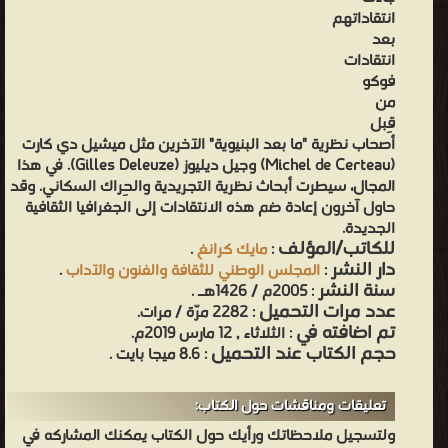
انتقاداتهم
بعد
انتقادات
فوكو
من
قِبل
أصحاب نظرية "ما بعد البنيوية" الآخرين مثل ميشيل دي كارت
(Michel de Certeau) وجيل ديليوز (Gilles Deleuze). في هذا
المجال، سيطرت أبحاث نظرية التجريدية والحِراك السكاني. وقد
حاول آخرون إعادة ضم هذه الانتقادات إلى الجغرافيا الثقافية
الجديدة.
للكاتب/المؤلف
:
مايك كرانغ
.
دار النشر
:
المجلس الوطني للثقافة والفنون والآداب
.
سنة النشر
: 2005م / 1426هـ .
عدد مرات التحميل
: 2282 مرّة / مرات.
تم اضافته في
: الثلاثاء , 12 مارس 2019م.
حجم الكتاب عند التحميل
: 8.6 ميجا بايت .
تعليقات ومناقشات حول الكتاب:
ولتسجيل ملاحظاتك ورأيك حول الكتاب يمكنك المشاركه في