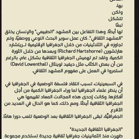
بها،
مايك كرانغ - ❰ له مجموعة من الإنجازات والمؤلفات أبرزها ❞ الجغرافيا
ولكن
الثقافية ❝ الناشرين : ❞ المجلس الوطني للثقافة والفنون والآداب ❝ ❱
تتشكل
من علم الجغرافيا الثقافية كتب علم الجغرافيا البشرية - مكتبة الكتب
تبعًا
العلمية.
لها أيضًا. وهذا التفاعل بين المشهد "الطبيعي" والإنسان يخلق
"المشهد الثقافي". كان عمل سوير البحث النوعي ووصفيًا، وتم
تجاوزه في الثلاثينيات من خلال الجغرافيا الإقليمية لـريتشارد
هارتشورن (Richard Hartshorne) وبعدها من خلال الثورة
الكمية. ولقد تم تهميش الجغرافيا الثقافية بشكل عام، بالرغم
من أن بعض الكتّاب مثل ديفيد لوينثال (David Lowenthal)
استمروا في العمل على مفهوم المشهد الثقافي.
في السبعينيات، تسبب انتقاد فلسفة الوضعية في الجغرافيا في
أن ينظر علماء الجغرافيا لما وراء الجغرافيا الكمية من أجل
أفكارها. وكانت إحدى هذه المجالات المعاد تقييمها هي
الجغرافيا الثقافية أيضًا. ومع ذلك، كما هو الحال في العديد من
الأفرع
الجغرافيّة، تبقى الجغرافيا الثقافية بعد الوضعية تلعب دورًا هامًا.
"الجغرافيا الثقافية الجديدة"
ظهرت منذ الثمانينيات جغرافيا ثقافية جديدة تستخدم مجموعة