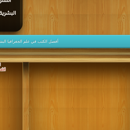
أسس ا
البشرية
أفضل الكتب في علم الجغرافيا البش