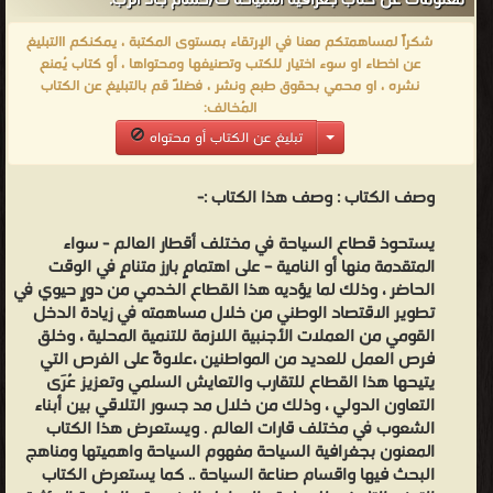
معلومات عن كتاب جغرافية السياحة ت/حسام جاد الرب:
للسياحة والعوامل الطبيعية والبشرية المؤثرة في السياحة فضلا عن
شكراً لمساهمتكم معنا في الإرتقاء بمستوى المكتبة ، يمكنكم االتبليغ
انماط وانواع السياحة في العالم مع التعرض للسياحة في مصر كدراسة
عن اخطاء او سوء اختيار للكتب وتصنيفها ومحتواها ، أو كتاب يُمنع
تطبيقية .. وقد اختتم الكتاب بتناول دراسة المحميات الطبيعية كمجال
نشره ، او محمي بحقوق طبع ونشر ، فضلاً قم بالتبليغ عن الكتاب
المُخالف:
لجذب النشاط السياحي ...
تبليغ عن الكتاب أو محتواه
حسام جاد الرب - ❰ له مجموعة من الإنجازات والمؤلفات أبرزها ❞ جغرافيا
النقل والتجارة ❝ ❞ جغرافية السياحة ت/حسام جاد الرب ❝ الناشرين : ❞ دار
وصف الكتاب :
وصف هذا الكتاب :-
العلوم للنشر والتوزيع ❝ ❱
من كتب علم الجغرافيا البشرية - مكتبة الكتب العلمية.
يستحوذ قطاع السياحة في مختلف أقطار العالم - سواء
المتقدمة منها أو النامية – على اهتمامٍ بارز متنامٍ في الوقت
الحاضر ، وذلك لما يؤديه هذا القطاع الخدمي من دورٍ حيوي في
تطوير الاقتصاد الوطني من خلال مساهمته في زيادة الدخل
القومي من العملات الأجنبية اللازمة للتنمية المحلية ، وخلق
فرص العمل للعديد من المواطنين ،علاوةً على الفرص التي
يتيحها هذا القطاع للتقارب والتعايش السلمي وتعزيز عُرَى
التعاون الدولي ، وذلك من خلال مد جسور التلاقي بين أبناء
الشعوب في مختلف قارات العالم . ويستعرض هذا الكتاب
المعنون بجغرافية السياحة مفهوم السياحة واهميتها ومناهج
البحث فيها واقسام صناعة السياحة .. كما يستعرض الكتاب