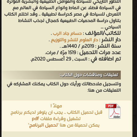
التطور التاريخي للسياحة والعوامل الطبيعية والبشرية المؤثرة
في السياحة فضلا عن انماط وانواع السياحة في العالم مع
التعرض للسياحة في مصر كدراسة تطبيقية .. وقد اختتم الكتاب
بتناول دراسة المحميات الطبيعية كمجال لجذب النشاط
السياحي ...
للكاتب/المؤلف
:
حسام جاد الرب
.
دار النشر
:
دار العلوم للنشر والتوزيع
.
سنة النشر
: 2019م / 1440هـ .
عدد مرات التحميل
: 1519 مرّة / مرات.
تم اضافته في
: السبت , 29 أغسطس 2020م.
تعليقات ومناقشات حول الكتاب:
ولتسجيل ملاحظاتك ورأيك حول الكتاب يمكنك المشاركه في
التعليقات من هنا:
مهلاً !
قبل تحميل الكتاب .. يجب ان يتوفر لديكم برنامج
تشغيل وقراءة ملفات
pdf
يمكن تحميلة من هنا '
تحميل البرنامج
'