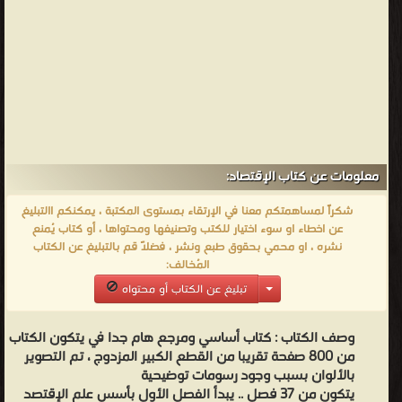
معلومات عن كتاب الإقتصاد:
شكراً لمساهمتكم معنا في الإرتقاء بمستوى المكتبة ، يمكنكم االتبليغ
عن اخطاء او سوء اختيار للكتب وتصنيفها ومحتواها ، أو كتاب يُمنع
نشره ، او محمي بحقوق طبع ونشر ، فضلاً قم بالتبليغ عن الكتاب
المُخالف:
تبليغ عن الكتاب أو محتواه
وصف الكتاب :
كتاب أساسي ومرجع هام جدا في يتكون الكتاب
من 800 صفحة تقريبا من القطع الكبير المزدوج ، تم التصوير
بالألوان بسبب وجود رسومات توضيحية
يتكون من 37 فصل .. يبدأ الفصل الأول بأسس علم الإقتصد