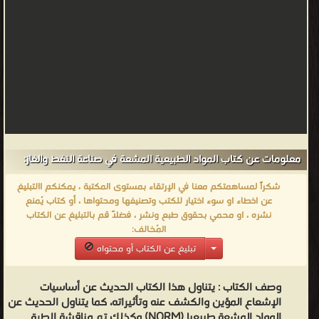
معلومات عن كتاب المواد الطبيعية المشعة في صناعة النفط والغاز:
شكراً لمساهمتكم معنا في الإرتقاء بمستوى المكتبة ، يمكنكم االتبليغ
عن اخطاء او سوء اختيار للكتب وتصنيفها ومحتواها ، أو كتاب يُمنع
نشره ، او محمي بحقوق طبع ونشر ، فضلاً قم بالتبليغ عن الكتاب
المُخالف:
تبليغ عن الكتاب أو محتواه
وصف الكتاب :
يتناول هذا الكتاب الحديث عن أساسيات
الإشعاع المؤين والكشف عنه وتأثيراته، كما يتناول الحديث عن
المواد المشعة طبيعيا (NORM) وكذلك تم مناقشة الطرق