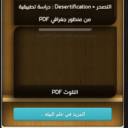
التصحر = Desertification : دراسة تطبيقية
من منظور جغرافي PDF
قراءة و تحميل كتاب التلوث PDF مجانا
التلوث PDF
المزيد في علم البيئة ..