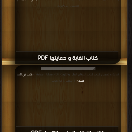
التحميل : مرة/مرات
كتاب الغابة و حمايتها PDF
قراءة و تحميل كتاب كتاب النظام البيئى والتلوث PDF مجانا | مكتبة >
كتب في اكبر
منتدى
| التحميل : مرة/مرات