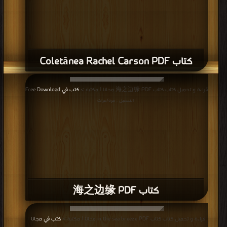
كتاب Coletânea Rachel Carson PDF
قراءة و تحميل كتاب كتاب 海之边缘 PDF مجانا | مكتبة >
كتب في Free Download
| التحميل : مرة/مرات
كتاب 海之边缘 PDF
قراءة و تحميل كتاب كتاب In the sea breeze PDF مجانا | مكتبة >
كتب في مجانا
|