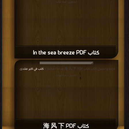
التحميل : مرة/مرات
كتاب In the sea breeze PDF
قراءة و تحميل كتاب كتاب 海 风 下 PDF مجانا | مكتبة >
كتب في اكبر منتدى
|
التحميل : مرة/مرات
كتاب 海 风 下 PDF