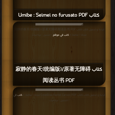
كتاب Umibe : Seimei no furusato PDF
قراءة و تحميل كتاب كتاب 寂静的春天(统编版)/原著无障碍阅读丛书 PDF
مجانا | مكتبة >
كتب في موقع
| التحميل : مرة/مرات
كتاب 寂静的春天(统编版)/原著无障碍
阅读丛书 PDF
قراءة و تحميل كتاب كتاب Coletânea Rachel Carson PDF مجانا | مكتبة >
كتب في
| التحميل : مرة/مرات