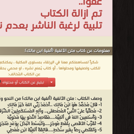
عفواً..
تم ازالة الكتاب
تلبية لرغبة الناشر بعدم
معلومات عن كتاب متن الألفية (ألفية ابن مالك):
شكراً لمساهمتكم معنا في الإرتقاء بمستوى المكتبة ، يمكنكم اا
للكتب وتصنيفها ومحتواها ، أو كتاب يُمنع نشره ، او محمي بحقو
عن الكتاب المُخالف:
تبليغ عن الكتاب أو محتواه
وصف الكتاب :
متن الألفية (ألفية ابن مالك) من النحو 
1- قَالَ مُحَمَّدٌ هُوَ ابْنُ مَالِك …أَحْمَدُ رَبِّي اللهَ خَيْرَ مَالِكِ
2- مُصَلِّياً عَلَى النَّبيِّ الْمُصْطفَى… وآلِهِ المُسْتكْمِلِينَ الشَّرَفَا
3- وَأَسْتعِينُ اللهَ فِي ألْفِيَّهْ……مَقَاصِدُ النَّحْوِ بِهَا مَحْوِيَّهْ
4- تُقَرِّبُ الأقْصى بِلَفْظٍ مُوجَزِ……وَتَبْسُطُ الْبَذْلَ بِوَعْدٍ مُنْجَزِ
5- وَتَقْتَضي رِضاً بِغَيرِ سُخْطِ……فَائِقَةً ألْفِيَّةَ ابْنِ مُعْطِي