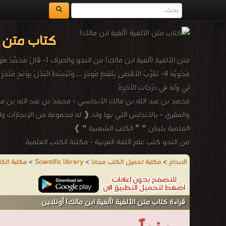
كتاب متن ال
لِي وَلَهُ في دَرَجَاتِ الآخِرهْ
والمقري - بالأندلس التي بها ولد.❰ له مجموعة من الإنجازات وال
العلمية بلبنان ❝ ❞ الكتب الشعبية ❝ ❱
من النحو كتب علم اللغة العربية - مكتبة الكتب العلمية.
الابداع
>
مكتبة تحميل الكتب مجانا
>
Scientific library
>
مكتبة الكت
قراءة كتاب متن الألفية (ألفية ابن مالك) أونلاين