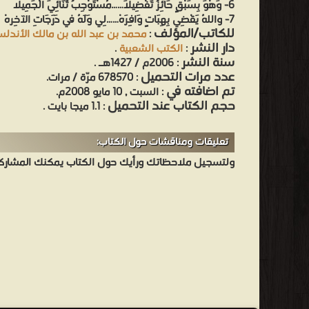
6- وَهْوَ بِسَبْقٍ حَائِزٌ تَفْضِيلاَ……مُسْتَوْجِبٌ ثَنَائِيَ الْجَمِيلا
7- واللهُ يَقْضِي بِهِبَاتٍ وَافِرَهْ……لِي وَلَهُ في دَرَجَاتِ الآخِرهْ
للكاتب/المؤلف
:
محمد بن عبد الله بن مالك الأندل
دار النشر
:
الكتب الشعبية
.
سنة النشر
: 2006م / 1427هـ .
عدد مرات التحميل
: 678570 مرّة / مرات.
تم اضافته في
: السبت , 10 مايو 2008م.
حجم الكتاب عند التحميل
: 1.1 ميجا بايت .
تعليقات ومناقشات حول الكتاب:
ولتسجيل ملاحظاتك ورأيك حول الكتاب يمكنك المشاركه 