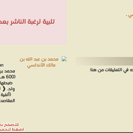
سي
.
تلبية لرغبة الناشر ب
an
في التعليقات من هنا:
محمد بن 
ضبطها 
ولد. ❰ ل
(ألفية
المقاصد (