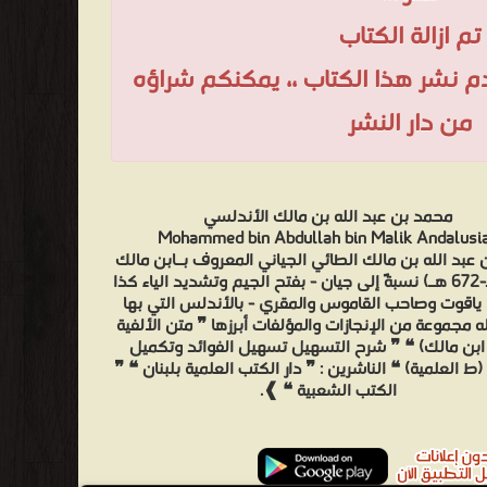
تم ازالة الكتاب
عدم نشر هذا الكتاب ،، يمكنكم شراؤه
من دار النشر
محمد بن عبد الله بن مالك الأندلسي
Mohammed bin Abdullah bin Malik Andalusi
عبد الله بن مالك الطائي الجياني المعروف بـابن مالك
(600 هـ-672 هـ) نسبةً إلى جيان - بفتح الجيم وتشديد الياء كذا
ياقوت وصاحب القاموس والمقري - بالأندلس التي بها
ه مجموعة من الإنجازات والمؤلفات أبرزها ❞ متن الألفية
 ابن مالك) ❝ ❞ شرح التسهيل تسهيل الفوائد وتكميل
ط العلمية) ❝ الناشرين : ❞ دار الكتب العلمية بلبنان ❝ ❞
الكتب الشعبية ❝ ❱.