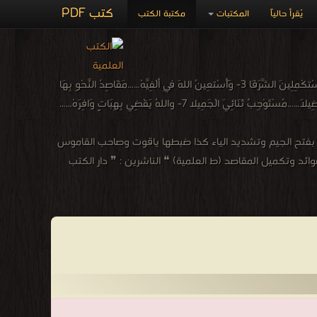
كتب PDF
يُقرأ حالياً
المكتبات
مكتبة الكتب
متن الألفية (ألفية ابن مالك) من النحو والصرف 1- قَالَ مُحَمَّدٌ هُوَ ابْنُ مَالِك …أَحْمَدُ رَبِّي اللهَ خَيْرَ مَالِكِ 2- مُصَلِّياً عَلَى النَّبيِّ الْمُصْطفَى… وآلِهِ المُسْتكْمِلِينَ الشَّرَفَا 3- وَأَسْتعِينُ اللهَ فِي ألْفِيَّهْ……مَقَاصِدُ النَّحْوِ بِهَا
مَحْوِيَّهْ 4- تُقَرِّبُ الأقْصى بِلَفْظٍ مُوجَزِ……وَتَبْسُطُ الْبَذْلَ بِوَعْدٍ مُنْجَزِ 5- وَتَقْتَضي رِضاً بِغَيرِ سُخْطِ……فَائِقَةً ألْفِيَّةَ ابْنِ مُعْطِي 6- وَهْوَ بِسَبْقٍ حَائِزٌ تَفْضِيلاَ……مُسْتَوْجِبٌ ثَنَائِيَ الْجَمِيلا 7- واللهُ يَقْضِي بِهِبَاتٍ وَافِرَهْ……
 الله بن مالك الطائي الجياني المعروف بـابن مالك (600 هـ-672 هـ) نسبةً إلى جيان - بفتح الجيم وتشديد الياء كذا ضبطها ياقوت وصاحب القاموس
ائد وتكميل المقاصد (ط العلمية) ❝ الناشرين : ❞ دار الكتب