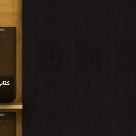
قراءة و تحم
PDF مجانا | مكتبة >
كتاب
| مكتب