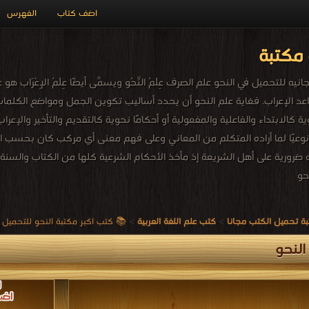
اضف كتاب
الفهرس
مكتبة
 للتحميل في النحو علم الصرف عِلْمُ النَّحُو ويسمَّى أيضًا عِلْمُ الإِعْرَاب
عد الإعراب. فغاية علم النحو أن يحدد أساليب تكوين الجمل ومواضع الكلما
الابتداء والفاعلية والمفعولية أو أحكامًا نحوية كالتقديم والتأخير والإعرا
عيًا لما أراده المتكلم من المعاني وعلى فهم معنى أي مركب كان بحسب الوض
ه ضرورية على أهل الشريعة إذ مأخذ الأحكام الشرعية كلها من الكتاب والسنة،
حو
ة تحميل الكتب مجانا
>
كتب علم اللغة العربية
>
📚 كتب اكبر مكتبة النحو للتحميل و القراءة 26
لنحو