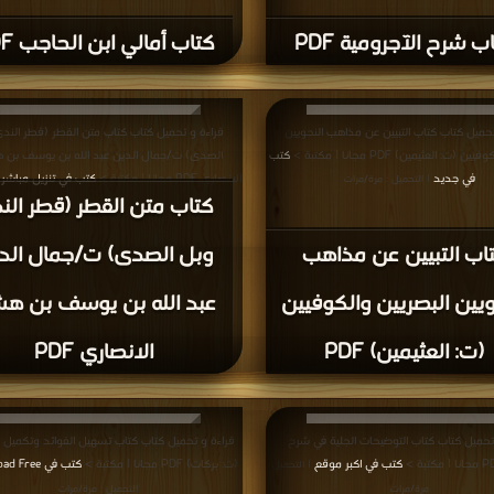
ب شرح الآجرومية PDF
كتاب أمالي ابن الحاجب PDF
تحميل كتاب كتاب التبيين عن مذاهب النحويين
قراءة و تحميل كتاب كتاب متن القطر (قطر الند
(ت: العثيمين) PDF مجانا | مكتبة >
كتب
الصدى) ت/جمال الدين عبد الله بن يوسف بن 
في جديد
الانصاري PDF مجانا | مكتبة >
كتب في تنزيل مباشر
| التحميل : مرة/مرات
|
كتاب متن القطر (قطر الن
مرة/مرات
اب التبيين عن مذاهب
وبل الصدى) ت/جمال الد
ويين البصريين والكوفيين
عبد الله بن يوسف بن هش
(ت: العثيمين) PDF
الانصاري PDF
تحميل كتاب كتاب التوضيحات الجلية في شرح
قراءة و تحميل كتاب كتاب تسهيل الفوائد وتكميل 
كتب في اكبر موقع
(ت: بركات) PDF مجانا | مكتبة >
كتب في Download Free
| التحميل :
مرة/مرات
التحميل : مرة/مرات