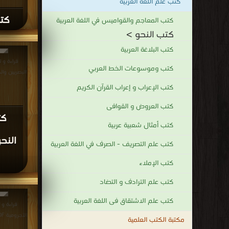
كتب علم اللغة العربية
كتا
كتب المعاجم والقواميس في اللغة العربية
كتب النحو >
كتب البلاغة العربية
قراءة و 
كتب وموسوعات الخط العربي
البصريين والكوفيين 
كتب الإعراب و إعراب القرآن الكريم
كتب العروض و القوافى
كت
كتب أمثال شعبية عربية
النح
كتب علم التصريف - الصرف في اللغة العربية
كتب الإملاء
كتب علم الترادف و التضاد
كتب علم الاشتقاق فى اللغة العربية
قراءة و 
الآجرومية PDF مجانا | مكتبة >
مكتبة الكتب العلمية