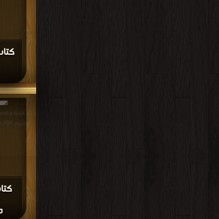
كتاب
قراءة و تحم
آجروم PDF مجانا | مكتبة >
كتا
م