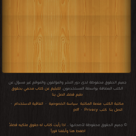
جميع الحقوق محفوظة لدى دور النشر والمؤلفون والموقع غير مسؤل عن
الكتب المضافة بواسطة المستخدمون.
للتبليغ عن كتاب محمي بحقوق
طبع فضلا اتصل بنا
مكتبة الكتب
منصة المكتبة
سياسة الخصوصية
·
اتفاقية الاستخدام
·
اتصل بنا
كتب pdf
Privacy
·
الإتصالات
edu i books
stock market
pdf file convertor
breast cancer books
Literature books online
for faster download bai du
free how to speak languages
restaurant food control delivery
Romania Norway Denmark Ethiopia Sweden
courses in dubai universities colleges abu dhabi
audio books downloads Target amazon Google books
© جميع الحقوق محفوظة لأصحابها ..
اذا رأيت كتاب له حقوق ملكيه فضلاً
اضغط هنا وأبلغنا فوراً