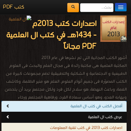
كتب PDF
مكتبة الكتب
اصدارات كتب 2013م
المكتبات
- 1434هـ في كتب ال العلمية
يُقرأ حالياً
PDF مجاناً
الفهرس
أشهر الكتب المجانية التي تم نشرها في عام 2013
اضف كتاب
المكتبة العلمية هى مكتبة رائدة فى مجال العلم والبحث فى العلوم
الطبيعية و الاجتماعية و الشكلية والتطبيقية تضم مجموعات كبيرة من
الكتب المصوّرة فى جميع أنواع العلوم. العلم هو منير الظلمة، وكاشف
الغمة، وباعث النهضة، هو سلاح لكل فرد ولكل مجتمع يريد أن يتحصن
ويهابه العدو، وهو أساس سعادة الفرد، ورفاهية المجتمع ورخاء
الشعوب، والبشر جميعا. وقد حث الله سبحانه وتعالى على طلب العلم
أفضل الكتب في كتب ال العلمية
لما له من أثر فعّال فقال : "وَقُل رَّبِّ زِدْنِي عِلْمًا" ما أجمل هذه الآية
عرض كتب ال العلمية
الكريمة وما أروع معناها؛ الدعاء والطلب من الله أن يزيد المرء علماً لا مالاً
اصدارات كتب 2013 في كتب تقنية المعلومات
ولا ميراثاً ولا جاهاً إنّما علماً، لأن العِلم هو النبراس الذي تضاء به الظلمات