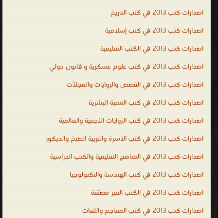
الحالكة، وهو الراية العالية التي ترشد إلى ما فيه خير الإنسان في الدنيا
اصدارات كتب 2013 في كتب التاريخ
والآخرة. العلم عملية مستمرة لا تتوقف عند حد معين، بل إنها تبدأ
اصدارات كتب 2013 في كتب إسلامية
بولادة الإنسان وتنتهي بوفاته، فالإنسان في كافة مراحل حياته يكون
اصدارات كتب 2013 في الكتب التعليمية
مُتعطّشاً للعلم والمعرفة، و لطلب العلم طرق مختلفة أولها القراءة، حيث
إن القراءة هي البوابة التي يدخل الإنسان منها إلى عالم أوسع أكثر إبهاراً،
اصدارات كتب 2013 في كتب علوم عسكرية و قانون دولي
و طلب العلم أيضاً هو دليل على انفتاحية الشخص إذ إن الإنسان
اصدارات كتب 2013 في القصص والروايات والمجلّات
الشغوف بالعلم سيلجأ إلى قراءة الكتب فأنت بالكتب تستطيع
تعلّم كل شيءٍ عن الأفكار والمعارف التى احتازها أشخاص آخرون في
اصدارات كتب 2013 في كتب التنمية البشرية
القديم والحديث، ولنتذكر إذا حصل الإنسان على العلم فإنه حتماً سيصبح
اصدارات كتب 2013 في كتب الروايات الأجنبية والعالمية
إنساناً ذا روح عظيمة. أفضل الكتب في جميع فروع العلم : العلوم
اصدارات كتب 2013 في كتب الأسرة والتربية الطبخ والديكور
الطبيعية ، العلوم الاجتماعية ، العلوم الشكلية ، البحث العلمي ، المنهجية
العلمية ، التحقق دور الرياضيات ، فلسفة العلوم ، الأدب العلمي ، وأيضًا
اصدارات كتب 2013 في المناهج التعليمية والكتب الدراسية
كتب الكيمياء و كتب الفيزياء وكتب الجيولوجيا و كتب الرياضيات وكتب
اصدارات كتب 2013 في كتب الهندسة والتكنولوجيا
الأحياء إلخ،، ال العلمية
اصدارات كتب 2013 في الكتب الغير مصنّفة
.
اصدارات كتب 2013 في كتب المعاجم واللغات