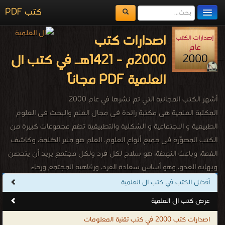
كتب PDF
مكتبة الكتب
اصدارات كتب
المكتبات
2000م - 1421هـ في كتب ال
يُقرأ حالياً
العلمية PDF مجاناً
الفهرس
أشهر الكتب المجانية التي تم نشرها في عام 2000
اضف كتاب
المكتبة العلمية هى مكتبة رائدة فى مجال العلم والبحث فى العلوم
الطبيعية و الاجتماعية و الشكلية والتطبيقية تضم مجموعات كبيرة من
الكتب المصوّرة فى جميع أنواع العلوم. العلم هو منير الظلمة، وكاشف
الغمة، وباعث النهضة، هو سلاح لكل فرد ولكل مجتمع يريد أن يتحصن
ويهابه العدو، وهو أساس سعادة الفرد، ورفاهية المجتمع ورخاء
الشعوب، والبشر جميعا. وقد حث الله سبحانه وتعالى على طلب العلم
أفضل الكتب في كتب ال العلمية
لما له من أثر فعّال فقال : "وَقُل رَّبِّ زِدْنِي عِلْمًا" ما أجمل هذه الآية
عرض كتب ال العلمية
الكريمة وما أروع معناها؛ الدعاء والطلب من الله أن يزيد المرء علماً لا مالاً
اصدارات كتب 2000 في كتب تقنية المعلومات
ولا ميراثاً ولا جاهاً إنّما علماً، لأن العِلم هو النبراس الذي تضاء به الظلمات