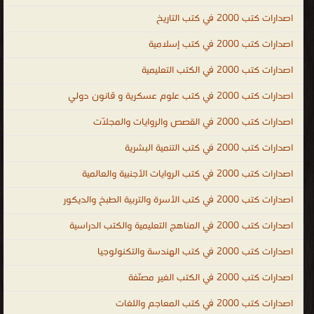
الحالكة، وهو الراية العالية التي ترشد إلى ما فيه خير الإنسان في الدنيا
اصدارات كتب 2000 في كتب التاريخ
والآخرة. العلم عملية مستمرة لا تتوقف عند حد معين، بل إنها تبدأ
اصدارات كتب 2000 في كتب إسلامية
بولادة الإنسان وتنتهي بوفاته، فالإنسان في كافة مراحل حياته يكون
اصدارات كتب 2000 في الكتب التعليمية
مُتعطّشاً للعلم والمعرفة، و لطلب العلم طرق مختلفة أولها القراءة، حيث
إن القراءة هي البوابة التي يدخل الإنسان منها إلى عالم أوسع أكثر إبهاراً،
اصدارات كتب 2000 في كتب علوم عسكرية و قانون دولي
و طلب العلم أيضاً هو دليل على انفتاحية الشخص إذ إن الإنسان
اصدارات كتب 2000 في القصص والروايات والمجلّات
الشغوف بالعلم سيلجأ إلى قراءة الكتب فأنت بالكتب تستطيع
تعلّم كل شيءٍ عن الأفكار والمعارف التى احتازها أشخاص آخرون في
اصدارات كتب 2000 في كتب التنمية البشرية
القديم والحديث، ولنتذكر إذا حصل الإنسان على العلم فإنه حتماً سيصبح
اصدارات كتب 2000 في كتب الروايات الأجنبية والعالمية
إنساناً ذا روح عظيمة. أفضل الكتب في جميع فروع العلم : العلوم
اصدارات كتب 2000 في كتب الأسرة والتربية الطبخ والديكور
الطبيعية ، العلوم الاجتماعية ، العلوم الشكلية ، البحث العلمي ، المنهجية
العلمية ، التحقق دور الرياضيات ، فلسفة العلوم ، الأدب العلمي ، وأيضًا
اصدارات كتب 2000 في المناهج التعليمية والكتب الدراسية
كتب الكيمياء و كتب الفيزياء وكتب الجيولوجيا و كتب الرياضيات وكتب
اصدارات كتب 2000 في كتب الهندسة والتكنولوجيا
الأحياء إلخ،، ال العلمية
اصدارات كتب 2000 في الكتب الغير مصنّفة
.
اصدارات كتب 2000 في كتب المعاجم واللغات