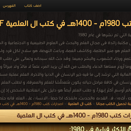
اضف كتاب
الفهرس
مية PDF مجاناً
التي تم نشرها في عام 1980
ى مكتبة رائدة فى مجال العلم والبحث فى العلوم الطبيعية و الاجتماعية و 
. العلم هو منير الظلمة، وكاشف الغمة، وباعث النهضة، هو سلاح لكل فرد 
تمع ورخاء الشعوب، والبشر جميعا. وقد حث الله سبحانه وتعالى على طلب العلم لما ل
ا أروع معناها؛ الدعاء والطلب من الله أن يزيد المرء علماً لا مالاً ولا ميراثاً و
 العالية التي ترشد إلى ما فيه خير الإنسان في الدنيا والآخرة. العلم عملية م
إنسان في كافة مراحل حياته يكون مُتعطّشاً للعلم والمعرفة، و لطلب العلم طر
الم أوسع أكثر إبهاراً، و طلب العلم أيضاً هو دليل على انفتاحية الشخص إذ 
ص آخرون في القديم والحديث، ولنتذكر إذا حصل الإنسان على العلم فإنه حتم
ة تحميل الكتب مجانا
>
كتب ال العلمية
>
اصدارات كتب 1980م - 1400هـ في كتب في ال العلمية
البحث العلمي ، المنهجية العلمية ، التحقق دور الرياضيات ، فلسفة العلوم ، الأ
م - 1400هـ في كتب ال العلمية
الأكثر قراءة في 1980: