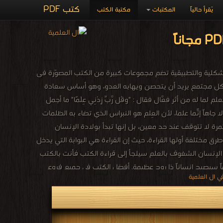
كتب PDF
يُقرأ حالياً
المكتبات
مكتبة الكتب
الشكلية والتطبيقية تضم مجموعات كبيرة من الكتب المصوّرة فى
ولكل مجتمع يريد أن يتحصن ويهابه العدو، وهو أساس سعادة
ه من أثر فعّال فقال : "وَقُل رَّبِّ زِدْنِي عِلْمًا" ما أجمل
لا جاهاً إنّما علماً، لأن العِلم هو النبراس الذي تضاء به الظلمات
ستمرة لا تتوقف عند حد معين، بل إنها تبدأ بولادة الإنسان
ق مختلفة أولها القراءة، حيث إن القراءة هي البوابة التي يدخل
إن الإنسان الشغوف بالعلم سيلجأ إلى قراءة الكتب فأنت بالكتب
اً سيصبح إنساناً ذا روح عظيمة. أفضل الكتب في جميع فروع
دب العلمي ، وأيضًا كتب الكيمياء و كتب الفيزياء وكتب الجيولوجيا