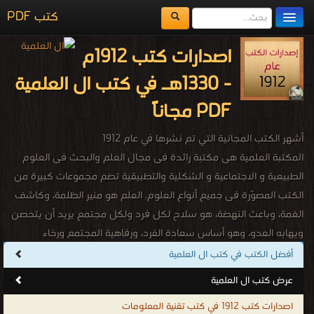
كتب PDF
مكتبة الكتب
اصدارات كتب 1912م
المكتبات
- 1330هـ في كتب ال العلمية
يُقرأ حالياً
PDF مجاناً
الفهرس
أشهر الكتب المجانية التي تم نشرها في عام 1912
اضف كتاب
المكتبة العلمية هى مكتبة رائدة فى مجال العلم والبحث فى العلوم
الطبيعية و الاجتماعية و الشكلية والتطبيقية تضم مجموعات كبيرة من
الكتب المصوّرة فى جميع أنواع العلوم. العلم هو منير الظلمة، وكاشف
الغمة، وباعث النهضة، هو سلاح لكل فرد ولكل مجتمع يريد أن يتحصن
ويهابه العدو، وهو أساس سعادة الفرد، ورفاهية المجتمع ورخاء
الشعوب، والبشر جميعا. وقد حث الله سبحانه وتعالى على طلب العلم
أفضل الكتب في كتب ال العلمية
لما له من أثر فعّال فقال : "وَقُل رَّبِّ زِدْنِي عِلْمًا" ما أجمل هذه الآية
عرض كتب ال العلمية
الكريمة وما أروع معناها؛ الدعاء والطلب من الله أن يزيد المرء علماً لا مالاً
اصدارات كتب 1912 في كتب تقنية المعلومات
ولا ميراثاً ولا جاهاً إنّما علماً، لأن العِلم هو النبراس الذي تضاء به الظلمات