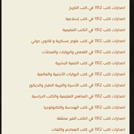
الحالكة، وهو الراية العالية التي ترشد إلى ما فيه خير الإنسان في الدنيا
اصدارات كتب 1912 في كتب التاريخ
والآخرة. العلم عملية مستمرة لا تتوقف عند حد معين، بل إنها تبدأ
اصدارات كتب 1912 في كتب إسلامية
بولادة الإنسان وتنتهي بوفاته، فالإنسان في كافة مراحل حياته يكون
اصدارات كتب 1912 في الكتب التعليمية
مُتعطّشاً للعلم والمعرفة، و لطلب العلم طرق مختلفة أولها القراءة، حيث
إن القراءة هي البوابة التي يدخل الإنسان منها إلى عالم أوسع أكثر إبهاراً،
اصدارات كتب 1912 في كتب علوم عسكرية و قانون دولي
و طلب العلم أيضاً هو دليل على انفتاحية الشخص إذ إن الإنسان
اصدارات كتب 1912 في القصص والروايات والمجلّات
الشغوف بالعلم سيلجأ إلى قراءة الكتب فأنت بالكتب تستطيع
تعلّم كل شيءٍ عن الأفكار والمعارف التى احتازها أشخاص آخرون في
اصدارات كتب 1912 في كتب التنمية البشرية
القديم والحديث، ولنتذكر إذا حصل الإنسان على العلم فإنه حتماً سيصبح
اصدارات كتب 1912 في كتب الروايات الأجنبية والعالمية
إنساناً ذا روح عظيمة. أفضل الكتب في جميع فروع العلم : العلوم
اصدارات كتب 1912 في كتب الأسرة والتربية الطبخ والديكور
الطبيعية ، العلوم الاجتماعية ، العلوم الشكلية ، البحث العلمي ، المنهجية
العلمية ، التحقق دور الرياضيات ، فلسفة العلوم ، الأدب العلمي ، وأيضًا
اصدارات كتب 1912 في المناهج التعليمية والكتب الدراسية
كتب الكيمياء و كتب الفيزياء وكتب الجيولوجيا و كتب الرياضيات وكتب
اصدارات كتب 1912 في كتب الهندسة والتكنولوجيا
الأحياء إلخ،، ال العلمية
اصدارات كتب 1912 في الكتب الغير مصنّفة
.
اصدارات كتب 1912 في كتب المعاجم واللغات