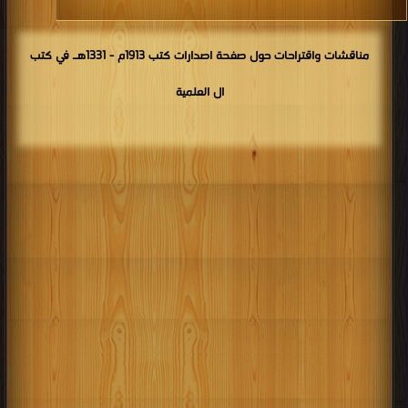
مناقشات واقتراحات حول صفحة اصدارات كتب 1913م - 1331هـ في كتب
ال العلمية