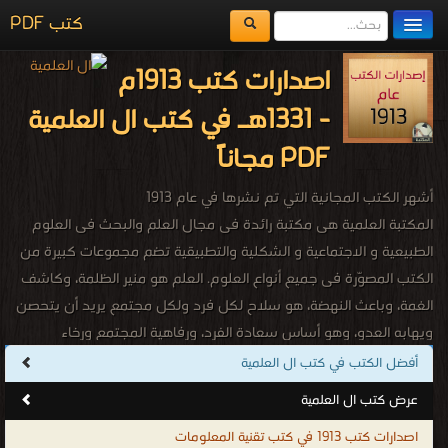
كتب PDF
مكتبة الكتب
اصدارات كتب 1913م
المكتبات
- 1331هـ في كتب ال العلمية
يُقرأ حالياً
PDF مجاناً
الفهرس
أشهر الكتب المجانية التي تم نشرها في عام 1913
اضف كتاب
المكتبة العلمية هى مكتبة رائدة فى مجال العلم والبحث فى العلوم
الطبيعية و الاجتماعية و الشكلية والتطبيقية تضم مجموعات كبيرة من
الكتب المصوّرة فى جميع أنواع العلوم. العلم هو منير الظلمة، وكاشف
الغمة، وباعث النهضة، هو سلاح لكل فرد ولكل مجتمع يريد أن يتحصن
ويهابه العدو، وهو أساس سعادة الفرد، ورفاهية المجتمع ورخاء
الشعوب، والبشر جميعا. وقد حث الله سبحانه وتعالى على طلب العلم
أفضل الكتب في كتب ال العلمية
لما له من أثر فعّال فقال : "وَقُل رَّبِّ زِدْنِي عِلْمًا" ما أجمل هذه الآية
عرض كتب ال العلمية
الكريمة وما أروع معناها؛ الدعاء والطلب من الله أن يزيد المرء علماً لا مالاً
اصدارات كتب 1913 في كتب تقنية المعلومات
ولا ميراثاً ولا جاهاً إنّما علماً، لأن العِلم هو النبراس الذي تضاء به الظلمات