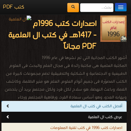
كتب PDF
مكتبة الكتب
اصدارات كتب 1996م
المكتبات
- 1417هـ في كتب ال العلمية
يُقرأ حالياً
PDF مجاناً
الفهرس
أشهر الكتب المجانية التي تم نشرها في عام 1996
اضف كتاب
المكتبة العلمية هى مكتبة رائدة فى مجال العلم والبحث فى العلوم
الطبيعية و الاجتماعية و الشكلية والتطبيقية تضم مجموعات كبيرة من
الكتب المصوّرة فى جميع أنواع العلوم. العلم هو منير الظلمة، وكاشف
الغمة، وباعث النهضة، هو سلاح لكل فرد ولكل مجتمع يريد أن يتحصن
ويهابه العدو، وهو أساس سعادة الفرد، ورفاهية المجتمع ورخاء
الشعوب، والبشر جميعا. وقد حث الله سبحانه وتعالى على طلب العلم
أفضل الكتب في كتب ال العلمية
لما له من أثر فعّال فقال : "وَقُل رَّبِّ زِدْنِي عِلْمًا" ما أجمل هذه الآية
عرض كتب ال العلمية
الكريمة وما أروع معناها؛ الدعاء والطلب من الله أن يزيد المرء علماً لا مالاً
اصدارات كتب 1996 في كتب تقنية المعلومات
ولا ميراثاً ولا جاهاً إنّما علماً، لأن العِلم هو النبراس الذي تضاء به الظلمات