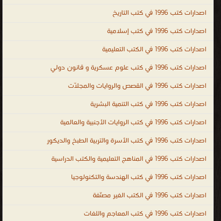
الحالكة، وهو الراية العالية التي ترشد إلى ما فيه خير الإنسان في الدنيا
اصدارات كتب 1996 في كتب التاريخ
والآخرة. العلم عملية مستمرة لا تتوقف عند حد معين، بل إنها تبدأ
اصدارات كتب 1996 في كتب إسلامية
بولادة الإنسان وتنتهي بوفاته، فالإنسان في كافة مراحل حياته يكون
اصدارات كتب 1996 في الكتب التعليمية
مُتعطّشاً للعلم والمعرفة، و لطلب العلم طرق مختلفة أولها القراءة، حيث
إن القراءة هي البوابة التي يدخل الإنسان منها إلى عالم أوسع أكثر إبهاراً،
اصدارات كتب 1996 في كتب علوم عسكرية و قانون دولي
و طلب العلم أيضاً هو دليل على انفتاحية الشخص إذ إن الإنسان
اصدارات كتب 1996 في القصص والروايات والمجلّات
الشغوف بالعلم سيلجأ إلى قراءة الكتب فأنت بالكتب تستطيع
تعلّم كل شيءٍ عن الأفكار والمعارف التى احتازها أشخاص آخرون في
اصدارات كتب 1996 في كتب التنمية البشرية
القديم والحديث، ولنتذكر إذا حصل الإنسان على العلم فإنه حتماً سيصبح
اصدارات كتب 1996 في كتب الروايات الأجنبية والعالمية
إنساناً ذا روح عظيمة. أفضل الكتب في جميع فروع العلم : العلوم
اصدارات كتب 1996 في كتب الأسرة والتربية الطبخ والديكور
الطبيعية ، العلوم الاجتماعية ، العلوم الشكلية ، البحث العلمي ، المنهجية
العلمية ، التحقق دور الرياضيات ، فلسفة العلوم ، الأدب العلمي ، وأيضًا
اصدارات كتب 1996 في المناهج التعليمية والكتب الدراسية
كتب الكيمياء و كتب الفيزياء وكتب الجيولوجيا و كتب الرياضيات وكتب
اصدارات كتب 1996 في كتب الهندسة والتكنولوجيا
الأحياء إلخ،، ال العلمية
اصدارات كتب 1996 في الكتب الغير مصنّفة
.
اصدارات كتب 1996 في كتب المعاجم واللغات