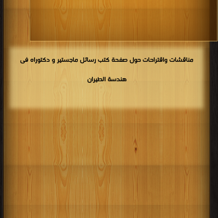
كتب 1906
كتب 1905
كتب 1904
كتب 1903
كتب 1902
كتب 1901
كتب 1900
مناقشات واقتراحات حول صفحة كتب رسائل ماجستير و دكتوراه فى
هندسة الطيران