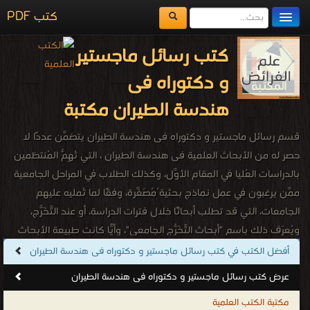
كتب PDF
مكتبة الكتب
كتب رسائل ماجستير
المكتبات
و دكتوراه فى
يُقرأ حالياً
هندسة الطيران مكتبة
الفهرس
قسم رسائل ماجستير و دكتوراه فى هندسة الطيران يتضمَّن عددًا لا
اضف كتاب
حصر له من الأبحاث العلمية فى هندسة الطيران ، التي تُهِمُّ المُنتظمين
بالدراسات العُليا في المقام الأوَّل، وكذلك الطلاب في المراحل الجامعية
ممَّن يرغبون في عمل نماذج بحثية ُمُصَغَّرة، وفقًا لما تُمليه عليهم
الجامعات، التي قد تطلب أبحاثًا خلال فترات الدراسة، أو عند التَّخَرُّج،
ويُعرَف ذلك باسم "أبحاث التَّخَرُّج الجامعي"، وأيًّا كانت طبيعة الأبحاث
المُراد تنفيذها، فإن قسم رسائل ماجستير و دكتوراه فى هندسة الطيران
أفضل الكتب في كتب رسائل ماجستير و دكتوراه فى هندسة الطيران
زاخر بجميع ما يحتاج إليه الباحثون والباحثات فى هندسة الطيران.
عرض كتب رسائل ماجستير و دكتوراه فى هندسة الطيران
كتب رسائل ماجستير و دكتوراه فى هندسة الطيران
مكتبة الكتب العلمية
.