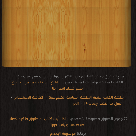
جميع الحقوق محفوظة لدى دور النشر والمؤلفون والموقع غير مسؤل عن
الكتب المضافة بواسطة المستخدمون.
للتبليغ عن كتاب محمي بحقوق
طبع فضلا اتصل بنا
مكتبة الكتب
منصة المكتبة
سياسة الخصوصية
·
اتفاقية الاستخدام
·
اتصل بنا
كتب pdf
Privacy
·
الإتصالات
edu i books
stock market
pdf file convertor
breast cancer books
Literature books online
for faster download bai du
free how to speak languages
restaurant food control delivery
Romania Norway Denmark Ethiopia Sweden
courses in dubai universities colleges abu dhabi
audio books downloads Target amazon Google books
© جميع الحقوق محفوظة لأصحابها ..
اذا رأيت كتاب له حقوق ملكيه فضلاً
اضغط هنا وأبلغنا فوراً
برعاية
موسوعة الإبداع