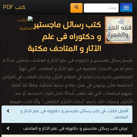
كتب PDF
مكتبة الكتب
كتب رسائل ماجستير
المكتبات
و دكتوراه فى علم
يُقرأ حالياً
الآثار و المتاحف مكتبة
الفهرس
قسم رسائل ماجستير و دكتوراه فى علم الآثار و المتاحف يتضمَّن عددًا لا
اضف كتاب
حصر له من الأبحاث العلمية فى علم الآثار و المتاحف ، التي تُهِمُّ
المُنتظمين بالدراسات العُليا في المقام الأوَّل، وكذلك الطلاب في المراحل
الجامعية ممَّن يرغبون في عمل نماذج بحثية ُمُصَغَّرة، وفقًا لما تُمليه
عليهم الجامعات، التي قد تطلب أبحاثًا خلال فترات الدراسة، أو عند
التَّخَرُّج، ويُعرَف ذلك باسم "أبحاث التَّخَرُّج الجامعي"، وأيًّا كانت طبيعة
الأبحاث المُراد تنفيذها، فإن قسم رسائل ماجستير و دكتوراه فى علم
أفضل الكتب في كتب رسائل ماجستير و دكتوراه فى علم الآثار و
المتاحف
الآثار و المتاحف زاخر بجميع ما يحتاج إليه الباحثون والباحثات فى علم الآثار
و المتاحف.
عرض كتب رسائل ماجستير و دكتوراه فى علم الآثار و المتاحف
كتب رسائل ماجستير و دكتوراه فى علم الآثار و المتاحف